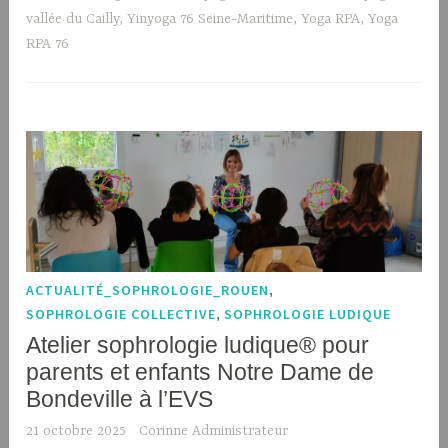
vallée du Cailly
,
Yinyoga 76 Seine-Maritime
,
Yoga RPA
,
Yoga
RPA 76
ACTUALITÉ_SOPHROLOGIE_ROUEN
,
SOPHROLOGIE COLLECTIVE
,
SOPHROLOGIE LUDIQUE
Atelier sophrologie ludique® pour
parents et enfants Notre Dame de
Bondeville à l’EVS
21 octobre 2025
Corinne Administrateur