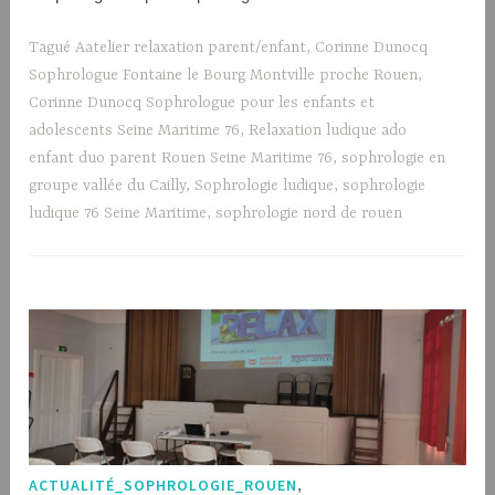
Tagué
Aatelier relaxation parent/enfant
,
Corinne Dunocq
Sophrologue Fontaine le Bourg Montville proche Rouen
,
Corinne Dunocq Sophrologue pour les enfants et
adolescents Seine Maritime 76
,
Relaxation ludique ado
enfant duo parent Rouen Seine Maritime 76
,
sophrologie en
groupe vallée du Cailly
,
Sophrologie ludique
,
sophrologie
ludique 76 Seine Maritime
,
sophrologie nord de rouen
ACTUALITÉ_SOPHROLOGIE_ROUEN
,