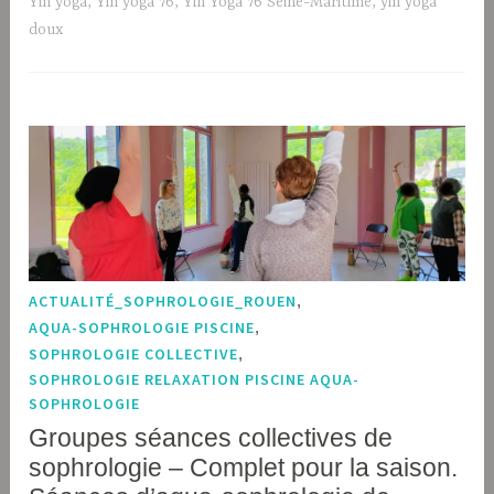
Yin yoga
,
Yin yoga 76
,
Yin Yoga 76 Seine-Maritime
,
yin yoga
doux
ACTUALITÉ_SOPHROLOGIE_ROUEN
,
AQUA-SOPHROLOGIE PISCINE
,
SOPHROLOGIE COLLECTIVE
,
SOPHROLOGIE RELAXATION PISCINE AQUA-
SOPHROLOGIE
Groupes séances collectives de
sophrologie – Complet pour la saison.