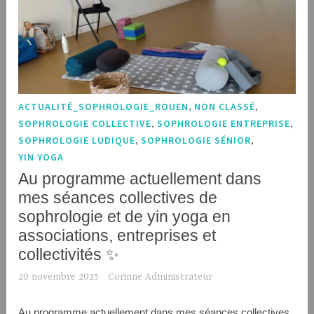
ACTUALITÉ_SOPHROLOGIE_ROUEN
,
NON CLASSÉ
,
SOPHROLOGIE COLLECTIVE
,
SOPHROLOGIE ENTREPRISE
,
SOPHROLOGIE LUDIQUE
,
SOPHROLOGIE SÉNIOR
,
YIN YOGA
Au programme actuellement dans
mes séances collectives de
sophrologie et de yin yoga en
associations, entreprises et
collectivités ✨
20 novembre 2025
Corinne Administrateur
Au programme actuellement dans mes séances collectives