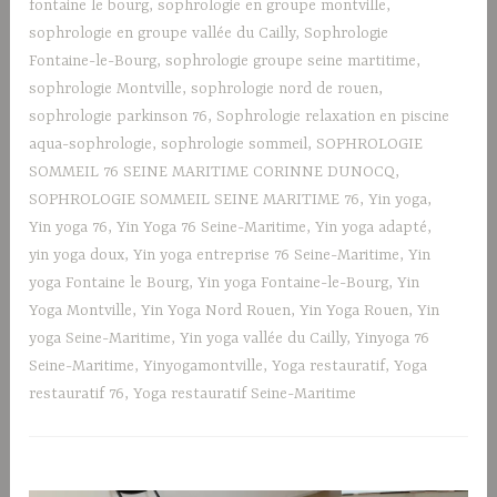
fontaine le bourg
,
sophrologie en groupe montville
,
sophrologie en groupe vallée du Cailly
,
Sophrologie
Fontaine-le-Bourg
,
sophrologie groupe seine martitime
,
sophrologie Montville
,
sophrologie nord de rouen
,
sophrologie parkinson 76
,
Sophrologie relaxation en piscine
aqua-sophrologie
,
sophrologie sommeil
,
SOPHROLOGIE
SOMMEIL 76 SEINE MARITIME CORINNE DUNOCQ
,
SOPHROLOGIE SOMMEIL SEINE MARITIME 76
,
Yin yoga
,
Yin yoga 76
,
Yin Yoga 76 Seine-Maritime
,
Yin yoga adapté
,
yin yoga doux
,
Yin yoga entreprise 76 Seine-Maritime
,
Yin
yoga Fontaine le Bourg
,
Yin yoga Fontaine-le-Bourg
,
Yin
Yoga Montville
,
Yin Yoga Nord Rouen
,
Yin Yoga Rouen
,
Yin
yoga Seine-Maritime
,
Yin yoga vallée du Cailly
,
Yinyoga 76
Seine-Maritime
,
Yinyogamontville
,
Yoga restauratif
,
Yoga
restauratif 76
,
Yoga restauratif Seine-Maritime