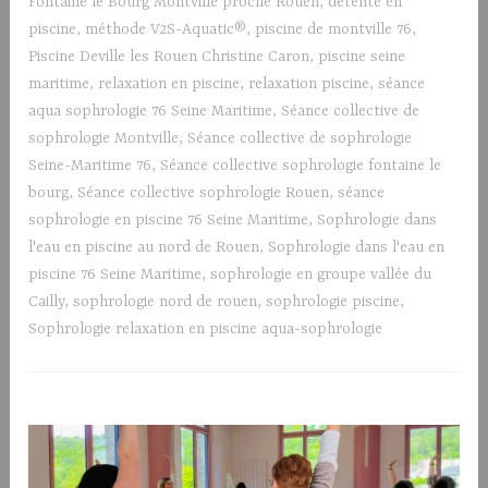
Fontaine le Bourg Montville proche Rouen
,
détente en
piscine
,
méthode V2S-Aquatic®
,
piscine de montville 76
,
Piscine Deville les Rouen Christine Caron
,
piscine seine
maritime
,
relaxation en piscine
,
relaxation piscine
,
séance
aqua sophrologie 76 Seine Maritime
,
Séance collective de
sophrologie Montville
,
Séance collective de sophrologie
Seine-Maritime 76
,
Séance collective sophrologie fontaine le
bourg
,
Séance collective sophrologie Rouen
,
séance
sophrologie en piscine 76 Seine Maritime
,
Sophrologie dans
l'eau en piscine au nord de Rouen
,
Sophrologie dans l'eau en
piscine 76 Seine Maritime
,
sophrologie en groupe vallée du
Cailly
,
sophrologie nord de rouen
,
sophrologie piscine
,
Sophrologie relaxation en piscine aqua-sophrologie