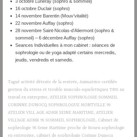
3 octobre Luneray (sophro & sommeil)
16 octobre Duclair (sophro)
14 novembre Barentin (Mouv’vitalité)
22 novembre Auffay (sophro)
28 novembre Saint-Nicolas-d’Aliermont (sophro &
sommeil) – 6 décembre Auffay (sophro)
Seances Individuelles à mon cabinet : séances de
sophrologie ou de yoga adapté certains mercredis,
jeudis, vendredis et samedis.
Tagué
activité détente de la rentrée
,
Animatrice certifiée
gestion du stress et trouble musculo-squelettiques TMS au
travail en entreprise
,
ATELIER SOPHROLOGIE SOMMEIL
CORINNE DUNOCQ SOPHROLOGUE MONTVILLE 76
ATELIER VILL AGE ADMR SEINE MARITIME
,
ATELIER
VILL'AGE ADMR 76 SOMMEIL SOPHROLOGIE
,
Cabinet de
sophrologie 76 Seine Maritime proche de Rouen sophrologie
en entreprise
,
cabinet de sophrologie Corinne Dunocq