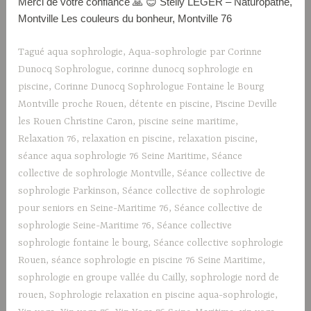
Merci de votre confiance 🙏 😊 Stelly LÉGER – Naturopathe,
Montville Les couleurs du bonheur, Montville 76
Tagué
aqua sophrologie
,
Aqua-sophrologie par Corinne
Dunocq Sophrologue
,
corinne dunocq sophrologie en
piscine
,
Corinne Dunocq Sophrologue Fontaine le Bourg
Montville proche Rouen
,
détente en piscine
,
Piscine Deville
les Rouen Christine Caron
,
piscine seine maritime
,
Relaxation 76
,
relaxation en piscine
,
relaxation piscine
,
séance aqua sophrologie 76 Seine Maritime
,
Séance
collective de sophrologie Montville
,
Séance collective de
sophrologie Parkinson
,
Séance collective de sophrologie
pour seniors en Seine-Maritime 76
,
Séance collective de
sophrologie Seine-Maritime 76
,
Séance collective
sophrologie fontaine le bourg
,
Séance collective sophrologie
Rouen
,
séance sophrologie en piscine 76 Seine Maritime
,
sophrologie en groupe vallée du Cailly
,
sophrologie nord de
rouen
,
Sophrologie relaxation en piscine aqua-sophrologie
,