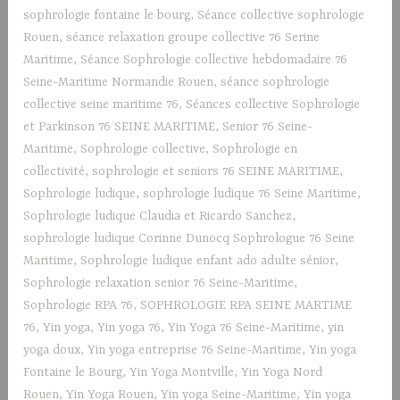
sophrologie fontaine le bourg
,
Séance collective sophrologie
Rouen
,
séance relaxation groupe collective 76 Serine
Maritime
,
Séance Sophrologie collective hebdomadaire 76
Seine-Maritime Normandie Rouen
,
séance sophrologie
collective seine maritime 76
,
Séances collective Sophrologie
et Parkinson 76 SEINE MARITIME
,
Senior 76 Seine-
Maritime
,
Sophrologie collective
,
Sophrologie en
collectivité
,
sophrologie et seniors 76 SEINE MARITIME
,
Sophrologie ludique
,
sophrologie ludique 76 Seine Maritime
,
Sophrologie ludique Claudia et Ricardo Sanchez
,
sophrologie ludique Corinne Dunocq Sophrologue 76 Seine
Maritime
,
Sophrologie ludique enfant ado adulte sénior
,
Sophrologie relaxation senior 76 Seine-Maritime
,
Sophrologie RPA 76
,
SOPHROLOGIE RPA SEINE MARTIME
76
,
Yin yoga
,
Yin yoga 76
,
Yin Yoga 76 Seine-Maritime
,
yin
yoga doux
,
Yin yoga entreprise 76 Seine-Maritime
,
Yin yoga
Fontaine le Bourg
,
Yin Yoga Montville
,
Yin Yoga Nord
Rouen
,
Yin Yoga Rouen
,
Yin yoga Seine-Maritime
,
Yin yoga