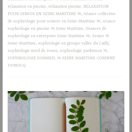
relaxation en piscine
,
relaxation piscine
,
RELAXATION
POUR SENIOS EN SEINE MARITIME 76
,
Séance collective
de sophrologie pour seniors en Seine-Maritime 76
,
séance
sophrologie en piscine 76 Seine Maritime
,
Séances de
sophrologie en entreprise Seine Maritime 76
,
Senior 76
Seine-Maritime
,
sophrologie en groupe vallée du Cailly
,
sophrologie nord de rouen
,
sophrologie parkinson 76
,
SOPHROLOGIE SOMMEIL 76 SEINE MARITIME CORINNE
DUNOCQ