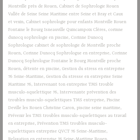
Montville près de Rouen
,
Cabinet de Sophrologie Rouen
Vallée de Seine Seine Maritime entre Seine et Bray et Caux
et vexin
,
Cabinet sophrologie pour enfants Montville Rouen
Fontaine le Bourg Isneauville Quincampoix Clères
,
corinne
dunocq sophrologie en piscine
,
Corinne Dunocq
Sophrologue cabinet de sophrologie de Montville proche
Rouen
,
Corinne Dunocq Sophrologue en entreprise
,
Corinne
Dunocq Sophrologue Fontaine le Bourg Montville proche
Rouen
,
détente en piscine
,
Gestion du stress en entreprise
76 Seine-Maritime
,
Gestion du stresse en entreprise Seine
Maritime 76
,
Intervenant ton entreprise TMS trouble
musculo-squelettique 76
,
Intervenante prévention des
troubles musculo-squelettiques TMS entreprise
,
Piscine
Deville les Rouen Christine Caron
,
piscine seine maritime
,
Prévenir les TMS troubles musculo-squelettiques au travail
en entreprise
,
Prévention TMS troubles musculo-
squelettiques entreprise QVCT 76 Seine-Maritime
,
Relaxation en entreprise 76 Seine-Maritime Rouen
,