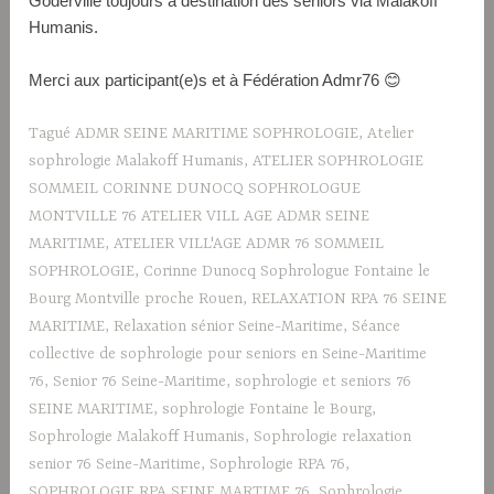
Goderville toujours à destination des séniors via Malakoff
Humanis.
Merci aux participant(e)s et à Fédération Admr76 😊
Tagué
ADMR SEINE MARITIME SOPHROLOGIE
,
Atelier
sophrologie Malakoff Humanis
,
ATELIER SOPHROLOGIE
SOMMEIL CORINNE DUNOCQ SOPHROLOGUE
MONTVILLE 76 ATELIER VILL AGE ADMR SEINE
MARITIME
,
ATELIER VILL'AGE ADMR 76 SOMMEIL
SOPHROLOGIE
,
Corinne Dunocq Sophrologue Fontaine le
Bourg Montville proche Rouen
,
RELAXATION RPA 76 SEINE
MARITIME
,
Relaxation sénior Seine-Maritime
,
Séance
collective de sophrologie pour seniors en Seine-Maritime
76
,
Senior 76 Seine-Maritime
,
sophrologie et seniors 76
SEINE MARITIME
,
sophrologie Fontaine le Bourg
,
Sophrologie Malakoff Humanis
,
Sophrologie relaxation
senior 76 Seine-Maritime
,
Sophrologie RPA 76
,
SOPHROLOGIE RPA SEINE MARTIME 76
,
Sophrologie