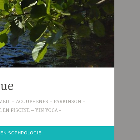
gue
 SOMMEIL – ACOUPHENES – PARKINSON –
 EN PISCINE – YIN YOGA
 EN SOPHROLOGIE