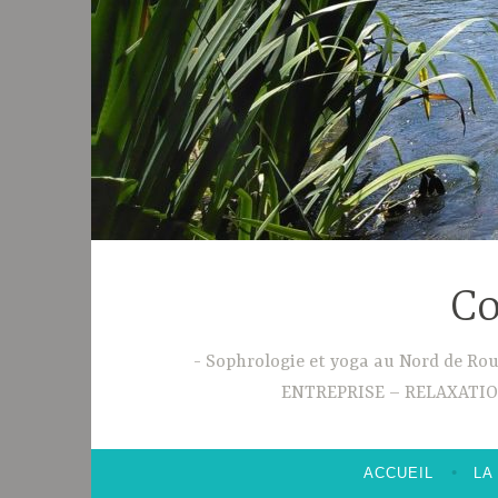
Co
Sophrologie et yoga au Nord de R
ENTREPRISE – RELAXATI
ACCUEIL
LA