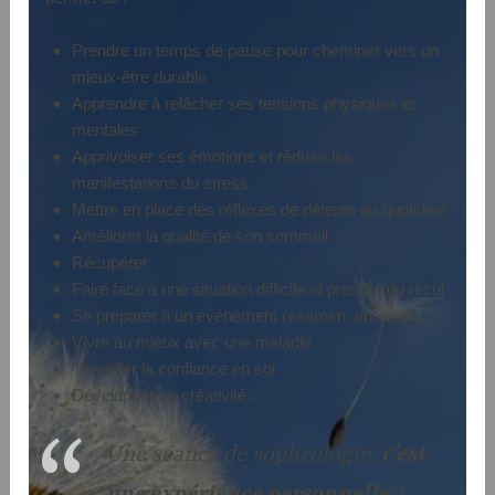
Prendre un temps de pause pour cheminer vers un
mieux-être durable
Apprendre à relâcher ses tensions physiques et
mentales
Apprivoiser ses émotions et réduire les
manifestations du stress
Mettre en place des réflexes de détente au quotidien
Améliorer la qualité de son sommeil
Récupérer
Faire face à une situation difficile et prendre du recul
Se préparer à un évènement (examen, entretien…)
Vivre au mieux avec une maladie
Travailler la confiance en soi
Développer sa créativité…
Une séance de sophrologie,
c’est
une expérience personnelle
à