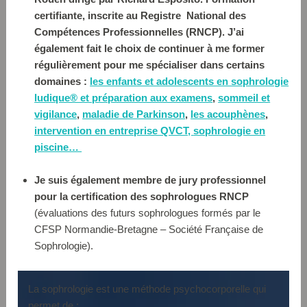
certifiante, inscrite au Registre National des
Compétences Professionnelles (RNCP). J’ai
également fait le choix de continuer à me former
régulièrement pour me spécialiser dans certains
domaines :
les enfants et adolescents en sophrologie
ludique® et préparation aux examens
,
sommeil et
vigilance
,
maladie de Parkinson
,
les
acouphènes
,
intervention en entreprise QVCT,
sophrologie en
piscine…
Je suis également membre de jury professionnel
pour la certification des sophrologues RNCP
(évaluations des futurs sophrologues formés par le
CFSP Normandie-Bretagne – Société Française de
Sophrologie).
La sophrologie est une méthode psychocorporelle qui
permet de :