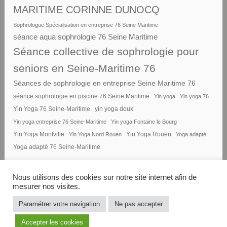
MARITIME CORINNE DUNOCQ
Sophrologue Spécialisation en entreprise 76 Seine Maritime
séance aqua sophrologie 76 Seine Maritime
Séance collective de sophrologie pour
seniors en Seine-Maritime 76
Séances de sophrologie en entreprise Seine Maritime 76
séance sophrologie en piscine 76 Seine Maritime
Yin yoga
Yin yoga 76
Yin Yoga 76 Seine-Maritime
yin yoga doux
Yin yoga entreprise 76 Seine-Maritime
Yin yoga Fontaine le Bourg
Yin Yoga Montville
Yin Yoga Nord Rouen
Yin Yoga Rouen
Yoga adapté
Yoga adapté 76 Seine-Maritime
Nous utilisons des cookies sur notre site internet afin de
mesurer nos visites.
FIÈREMENT PROPULSÉ PAR
Paramétrer votre navigation
Ne pas accepter
WORDPRESS
|
THÈME : DARA PAR
Accepter les cookies
AUTOMATTIC
.