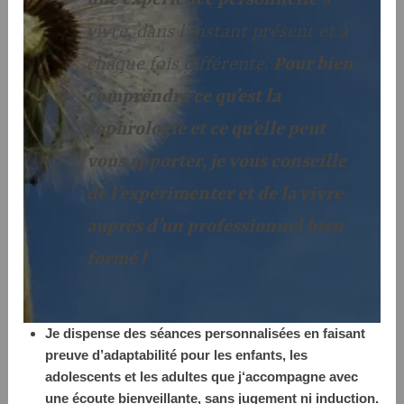
vivre, dans l’instant présent et à
chaque fois différente.
Pour bien
comprendre ce qu’est la
sophrologie et ce qu’elle peut
vous apporter, je vous conseille
de l’expérimenter et de la vivre
auprès d’un professionnel bien
formé !
Je dispense des séances personnalisées en faisant
preuve d’adaptabilité pour les enfants, les
adolescents et les adultes
que j
‘a
ccompagne avec
une écoute bienveillante, sans jugement ni induction.