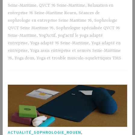
Seine-Maritime
,
QVCT 76 Seine-Maritime
,
Relaxation en
entreprise 76 Seine-Maritime Rouen
,
Séances de
sophrologie en entreprise Seine Maritime 76
,
Sophrologie
QVCT Seine Maritime 76
,
Sophrologue spécialisée QVCT 76
Seine-Maritime
,
Yog'Actif
,
yog'actif le yoga adapté
entreprise
,
Yoga adapté 76 Seine-Maritime
,
Yoga adapté en
entreprise
,
Yoga assis entreprise et seniors Seine-Maritime
76
,
Yoga doux
,
Yoga et trouble musculo-squelettiques TMS
ACTUALITÉ_SOPHROLOGIE_ROUEN
,