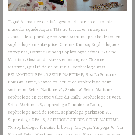
Tagué
Animatrice certifiée gestion du stress et trouble
musculo-squelettiques TMS au travail en entreprise
,
Cabinet de sophrologie 76 Seine Maritime proche de Rouen
sophrologie en entreprise
,
Corinne Dunocq Sophrologue en
entreprise
,
Corinne Dunocq Sophrologue sénior 76 Seine-
Maritime
,
Gestion du stress en entreprise 76 Seine-
Maritime
,
Qualité de vie au travail sophrologie yoga
,
RELAXATION RPA 76 SEINE MARITIME
,
Rpa La Fontaine
Bois Guillaume
,
Séance collective de sophrologie pour
seniors en Seine-Maritime 76
,
Senior 76 Seine-Maritime
,
sophrologie en groupe vallée du Cailly
,
Sophrologie et yoga
Seine-Maritime 76
,
sophrologie Fontaine le Bourg
,
sophrologie nord de rouen
,
sophrologie parkinson 76
,
Sophrologie RPA 76
,
SOPHROLOGIE RPA SEINE MARTIME
76
,
sophrologue fontaine le bourg
,
Yin yoga
,
Yin yoga 76
,
Yin
Yoga 76 Seine-Maritime
,
yin yoga doux
,
Yin yoga entreprise