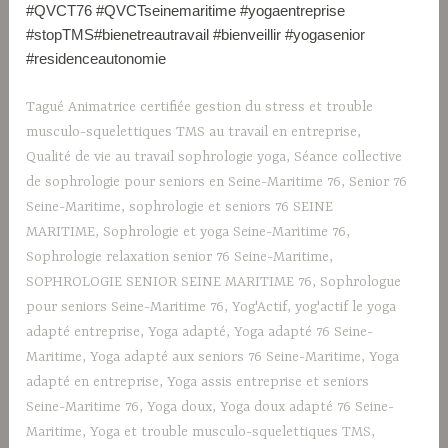
#QVCT76 #QVCTseinemaritime #yogaentreprise
#stopTMS#bienetreautravail #bienveillir #yogasenior
#residenceautonomie
Tagué
Animatrice certifiée gestion du stress et trouble
musculo-squelettiques TMS au travail en entreprise
,
Qualité de vie au travail sophrologie yoga
,
Séance collective
de sophrologie pour seniors en Seine-Maritime 76
,
Senior 76
Seine-Maritime
,
sophrologie et seniors 76 SEINE
MARITIME
,
Sophrologie et yoga Seine-Maritime 76
,
Sophrologie relaxation senior 76 Seine-Maritime
,
SOPHROLOGIE SENIOR SEINE MARITIME 76
,
Sophrologue
pour seniors Seine-Maritime 76
,
Yog'Actif
,
yog'actif le yoga
adapté entreprise
,
Yoga adapté
,
Yoga adapté 76 Seine-
Maritime
,
Yoga adapté aux seniors 76 Seine-Maritime
,
Yoga
adapté en entreprise
,
Yoga assis entreprise et seniors
Seine-Maritime 76
,
Yoga doux
,
Yoga doux adapté 76 Seine-
Maritime
,
Yoga et trouble musculo-squelettiques TMS
,