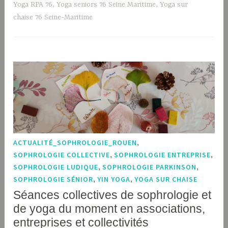
Yoga RPA 76
,
Yoga seniors 76 Seine Maritime
,
Yoga sur
chaise 76 Seine-Maritime
ACTUALITÉ_SOPHROLOGIE_ROUEN
,
SOPHROLOGIE COLLECTIVE
,
SOPHROLOGIE ENTREPRISE
,
SOPHROLOGIE LUDIQUE
,
SOPHROLOGIE PARKINSON
,
SOPHROLOGIE SÉNIOR
,
YIN YOGA
,
YOGA SUR CHAISE
Séances collectives de sophrologie et
de yoga du moment en associations,
entreprises et collectivités