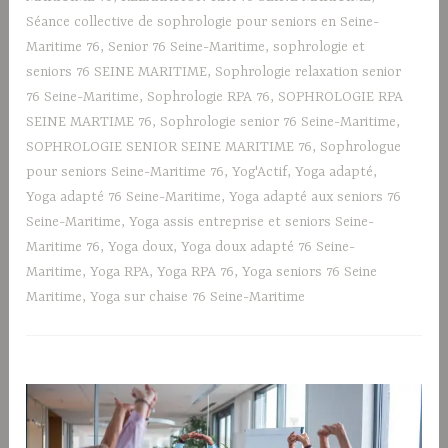
Séance collective de sophrologie pour seniors en Seine-
Maritime 76
,
Senior 76 Seine-Maritime
,
sophrologie et
seniors 76 SEINE MARITIME
,
Sophrologie relaxation senior
76 Seine-Maritime
,
Sophrologie RPA 76
,
SOPHROLOGIE RPA
SEINE MARTIME 76
,
Sophrologie senior 76 Seine-Maritime
,
SOPHROLOGIE SENIOR SEINE MARITIME 76
,
Sophrologue
pour seniors Seine-Maritime 76
,
Yog'Actif
,
Yoga adapté
,
Yoga adapté 76 Seine-Maritime
,
Yoga adapté aux seniors 76
Seine-Maritime
,
Yoga assis entreprise et seniors Seine-
Maritime 76
,
Yoga doux
,
Yoga doux adapté 76 Seine-
Maritime
,
Yoga RPA
,
Yoga RPA 76
,
Yoga seniors 76 Seine
Maritime
,
Yoga sur chaise 76 Seine-Maritime