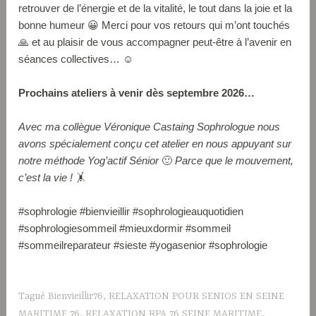
retrouver de l’énergie et de la vitalité, le tout dans la joie et la
bonne humeur 😀 Merci pour vos retours qui m’ont touchés
🙏 et au plaisir de vous accompagner peut-être à l’avenir en
séances collectives… ☺️
Prochains ateliers à venir dès septembre 2026…
Avec ma collègue Véronique Castaing Sophrologue nous
avons spécialement conçu cet atelier en nous appuyant sur
notre méthode Yog’actif Sénior
🙂
Parce que le mouvement,
c’est la vie !
🤸
#sophrologie #bienvieillir #sophrologieauquotidien
#sophrologiesommeil #mieuxdormir #sommeil
#sommeilreparateur #sieste #yogasenior #sophrologie
Tagué
Bienvieillir76
,
RELAXATION POUR SENIOS EN SEINE
MARITIME 76
,
RELAXATION RPA 76 SEINE MARITIME
,