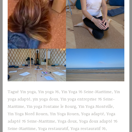
Tagué
Yin yoga
,
Yin yoga 76
,
Yin Yoga 76 Seine-Maritime
,
Yin
yoga adapté
,
yin yoga doux
,
Yin yoga entreprise 76 Seine-
Maritime
,
Yin yoga Fontaine le Bourg
,
Yin Yoga Montville
,
Yin Yoga Nord Rouen
,
Yin Yoga Rouen
,
Yoga adapté
,
Yoga
adapté 76 Seine-Maritime
,
Yoga doux
,
Yoga doux adapté 76
Seine-Maritime
,
Yoga restauratif
,
Yoga restauratif 76
,