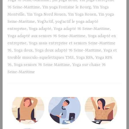
76 Seine-Maritime
,
Yin yoga Fontaine le Bourg
,
Yin Yoga
Montville
,
Yin Yoga Nord Rouen
,
Yin Yoga Rouen
,
Yin yoga
Seine-Maritime
,
Yog'Actif
,
yog'actif le yoga adapté
entreprise
,
Yoga adapté
,
Yoga adapté 76 Seine-Maritime
,
Yoga adapté aux seniors 76 Seine-Maritime
,
Yoga adapté en
entreprise
,
Yoga assis entreprise et seniors Seine-Maritime
76
,
Yoga doux
,
Yoga doux adapté 76 Seine-Maritime
,
Yoga et
trouble musculo-squelettiques TMS
,
Yoga RPA
,
Yoga RPA
76
,
Yoga seniors 76 Seine Maritime
,
Yoga sur chaise 76
Seine-Maritime