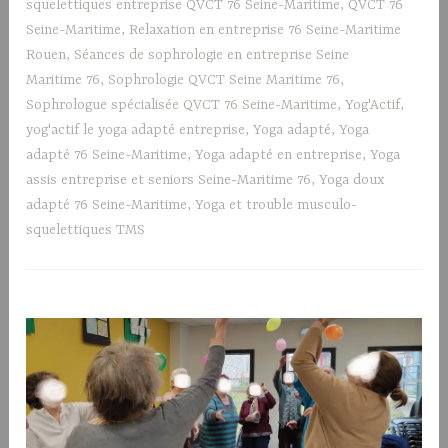
squelettiques entreprise QVCT 76 Seine-Maritime
,
QVCT 76
Seine-Maritime
,
Relaxation en entreprise 76 Seine-Maritime
Rouen
,
Séances de sophrologie en entreprise Seine
Maritime 76
,
Sophrologie QVCT Seine Maritime 76
,
Sophrologue spécialisée QVCT 76 Seine-Maritime
,
Yog'Actif
,
yog'actif le yoga adapté entreprise
,
Yoga adapté
,
Yoga
adapté 76 Seine-Maritime
,
Yoga adapté en entreprise
,
Yoga
assis entreprise et seniors Seine-Maritime 76
,
Yoga doux
adapté 76 Seine-Maritime
,
Yoga et trouble musculo-
squelettiques TMS