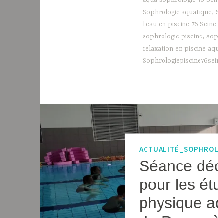
aqua sophrologie 76 Sei
Sophrologie aquatique
,
l'eau en piscine 76 Sein
sophrologie piscine
,
sop
relaxation en piscine aq
Sophrologiepiscine76sei
ACTUALITÉ_SOPHRO
Séance déc
pour les ét
physique ad