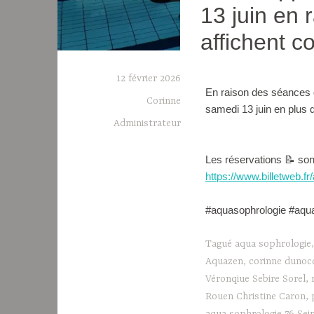
13 juin en 
affichent c
12 février 2026
En raison des séances qu
Corinne
samedi 13 juin en plus 
Administrateur
Les réservations 📝 sont
https://www.billetweb.fr
#aquasophrologie #aq
Tagué
aqua sophrologie
Aquazen
,
corinne dunocq
Véronqiue Sebire Sorel
,
Rouen Christine Caron
,