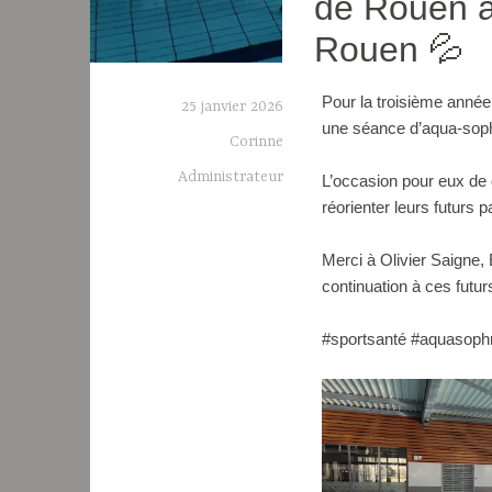
de Rouen à 
Rouen 💦
Pour la troisième année 
25 janvier 2026
une séance d’aqua-sophr
Corinne
Administrateur
L’occasion pour eux de d
réorienter leurs futurs 
Merci à Olivier Saigne
continuation à ces futur
#sportsanté #aquasophr