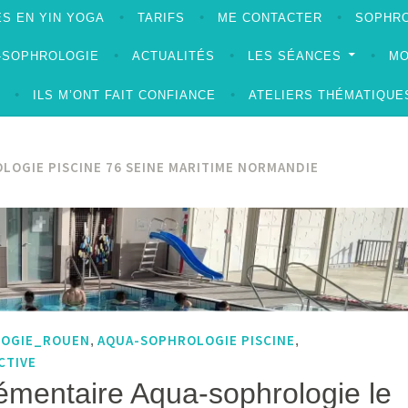
S EN YIN YOGA
TARIFS
ME CONTACTER
SOPHRO
A-SOPHROLOGIE
ACTUALITÉS
LES SÉANCES
MO
ILS M’ONT FAIT CONFIANCE
ATELIERS THÉMATIQUE
LOGIE PISCINE 76 SEINE MARITIME NORMANDIE
LOGIE_ROUEN
AQUA-SOPHROLOGIE PISCINE
,
,
CTIVE
émentaire Aqua-sophrologie le