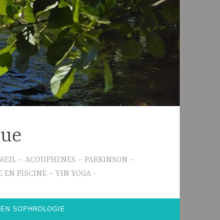
gue
 SOMMEIL – ACOUPHENES – PARKINSON –
 EN PISCINE – YIN YOGA
 EN SOPHROLOGIE