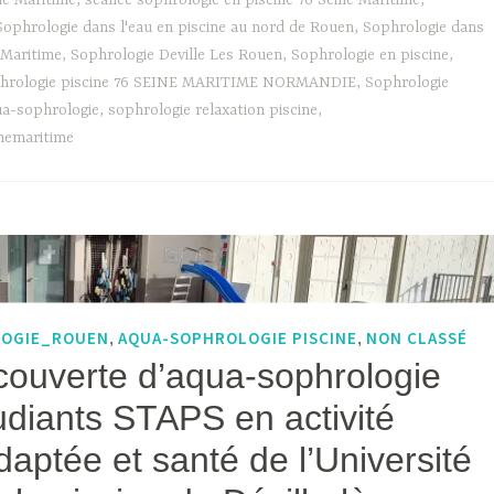
ne Maritime
,
séance sophrologie en piscine 76 Seine Maritime
,
Sophrologie dans l'eau en piscine au nord de Rouen
,
Sophrologie dans
e Maritime
,
Sophrologie Deville Les Rouen
,
Sophrologie en piscine
,
hrologie piscine 76 SEINE MARITIME NORMANDIE
,
Sophrologie
ua-sophrologie
,
sophrologie relaxation piscine
,
nemaritime
LOGIE_ROUEN
AQUA-SOPHROLOGIE PISCINE
NON CLASSÉ
,
,
ouverte d’aqua-sophrologie
udiants STAPS en activité
aptée et santé de l’Université