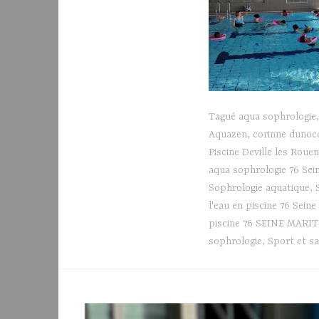
Tagué
aqua sophrologie
Aquazen
,
corinne dunocq
Piscine Deville les Roue
aqua sophrologie 76 Sei
Sophrologie aquatique
,
l'eau en piscine 76 Sein
piscine 76 SEINE MAR
sophrologie
,
Sport et s