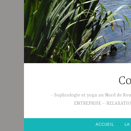
Co
Sophrologie et yoga au Nord de R
ENTREPRISE – RELAXATI
ACCUEIL
LA