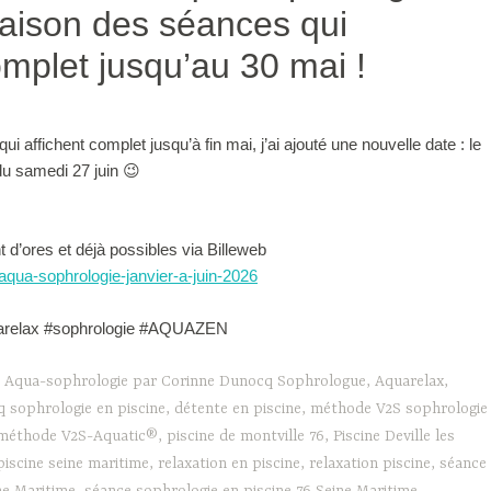
raison des séances qui
omplet jusqu’au 30 mai !
i affichent complet jusqu’à fin mai, j’ai ajouté une nouvelle date : le
du samedi 27 juin 😉
 d’ores et déjà possibles via Billeweb
/aqua-sophrologie-janvier-a-juin-2026
uarelax #sophrologie #AQUAZEN
,
Aqua-sophrologie par Corinne Dunocq Sophrologue
,
Aquarelax
,
 sophrologie en piscine
,
détente en piscine
,
méthode V2S sophrologie
méthode V2S-Aquatic®
,
piscine de montville 76
,
Piscine Deville les
piscine seine maritime
,
relaxation en piscine
,
relaxation piscine
,
séance