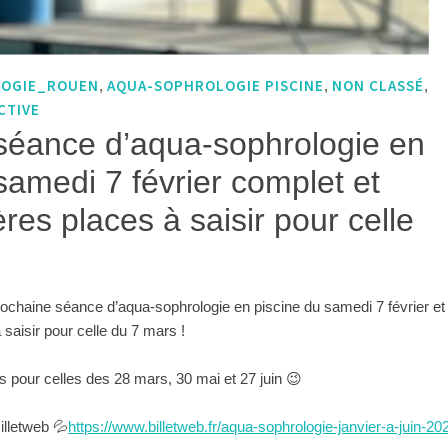
LOGIE_ROUEN
AQUA-SOPHROLOGIE PISCINE
NON CLASSÉ
,
,
,
CTIVE
séance d’aqua-sophrologie en
samedi 7 février complet et
res places à saisir pour celle
rochaine séance d’aqua-sophrologie en piscine du samedi 7 février et
saisir pour celle du 7 mars !
s pour celles des 28 mars, 30 mai et 27 juin 😉
illetweb 💦
https://www.billetweb.fr/aqua-sophrologie-janvier-a-juin-20