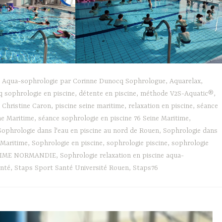
,
Aqua-sophrologie par Corinne Dunocq Sophrologue
,
Aquarelax
,
 sophrologie en piscine
,
détente en piscine
,
méthode V2S-Aquatic®
,
n Christine Caron
,
piscine seine maritime
,
relaxation en piscine
,
séance
ne Maritime
,
séance sophrologie en piscine 76 Seine Maritime
,
Sophrologie dans l'eau en piscine au nord de Rouen
,
Sophrologie dans
e Maritime
,
Sophrologie en piscine
,
sophrologie piscine
,
sophrologie
ITIME NORMANDIE
,
Sophrologie relaxation en piscine aqua-
anté
,
Staps Sport Santé Université Rouen
,
Staps76