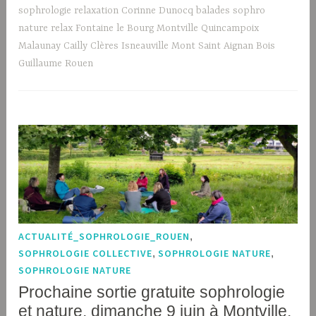
sophrologie relaxation Corinne Dunocq balades sophro
nature relax Fontaine le Bourg Montville Quincampoix
Malaunay Cailly Clères Isneauville Mont Saint Aignan Bois
Guillaume Rouen
ACTUALITÉ_SOPHROLOGIE_ROUEN
,
SOPHROLOGIE COLLECTIVE
,
SOPHROLOGIE NATURE
,
SOPHROLOGIE NATURE
Prochaine sortie gratuite sophrologie
et nature, dimanche 9 juin à Montville.