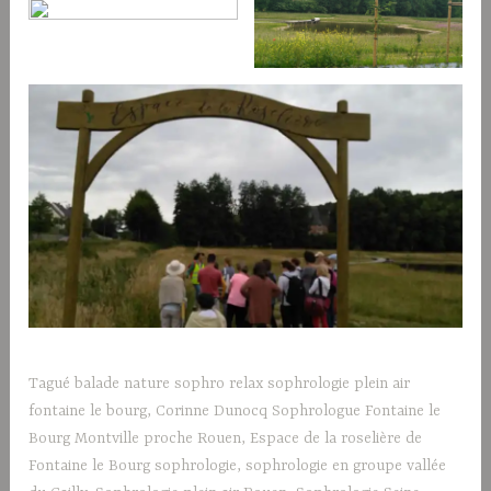
Tagué
balade nature sophro relax sophrologie plein air
fontaine le bourg
,
Corinne Dunocq Sophrologue Fontaine le
Bourg Montville proche Rouen
,
Espace de la roselière de
Fontaine le Bourg sophrologie
,
sophrologie en groupe vallée