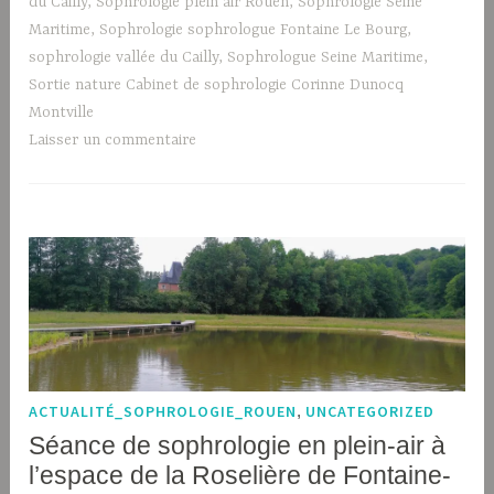
du Cailly
,
Sophrologie plein air Rouen
,
Sophrologie Seine
Maritime
,
Sophrologie sophrologue Fontaine Le Bourg
,
sophrologie vallée du Cailly
,
Sophrologue Seine Maritime
,
Sortie nature Cabinet de sophrologie Corinne Dunocq
Montville
Laisser un commentaire
ACTUALITÉ_SOPHROLOGIE_ROUEN
,
UNCATEGORIZED
Séance de sophrologie en plein-air à
l’espace de la Roselière de Fontaine-