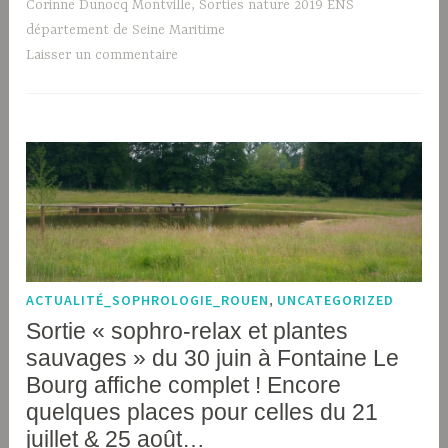
Corinne Dunocq Montville
,
Sorties nature 2019 ENS
département de Seine Maritime
Laisser un commentaire
ACTUALITÉ_SOPHROLOGIE_ROUEN
,
UNCATEGORIZED
Sortie « sophro-relax et plantes
sauvages » du 30 juin à Fontaine Le
Bourg affiche complet ! Encore
quelques places pour celles du 21
juillet & 25 août…