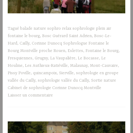
Tagué
balade nature sophro relax sophrologie plein air
fontaine le bourg
,
Bosc Guérard Saint Adrien
,
Bosc-Le-
Hard
,
Cailly
,
Corinne Dunocq Sophrologue Fontaine le
Bourg Montville proche Rouen
,
Eslettes
,
Fontaine le Bourg
,
Fresquiennes
,
Grugny
,
La Vaupalière
,
Le Bocasse
,
Le
Houlme
,
Les Authieux-Ratiéville
,
Malaunay
,
Mont-Cauvaire
,
Pissy Poville
,
quincampoix
,
Sierville
,
sophrologie en groupe
vallée du Cailly
,
sophrologie vallée du Cailly
,
Sortie nature
Cabinet de sophrologie Corinne Dunocq Montville
Laisser un commentaire