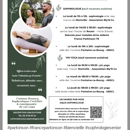
#parkinson #franceparkinson #bienvieillir #sophrologiesenior