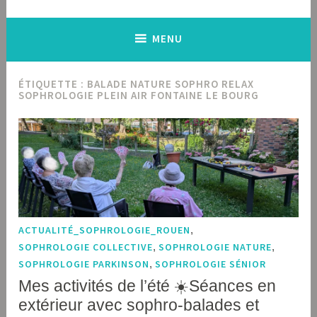
MENU
ÉTIQUETTE :
BALADE NATURE SOPHRO RELAX
SOPHROLOGIE PLEIN AIR FONTAINE LE BOURG
ACTUALITÉ_SOPHROLOGIE_ROUEN
,
SOPHROLOGIE COLLECTIVE
,
SOPHROLOGIE NATURE
,
SOPHROLOGIE PARKINSON
,
SOPHROLOGIE SÉNIOR
Mes activités de l’été ☀️Séances en
extérieur avec sophro-balades et