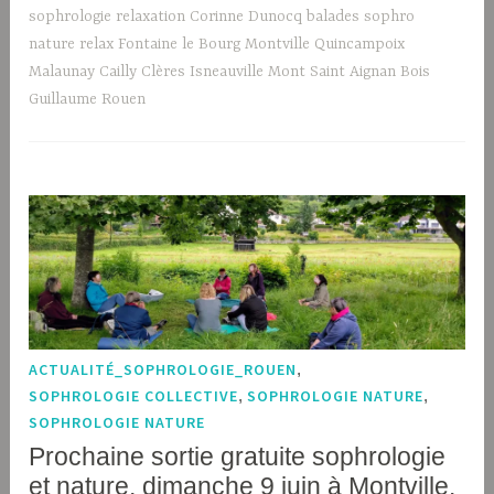
sophrologie relaxation Corinne Dunocq balades sophro
nature relax Fontaine le Bourg Montville Quincampoix
Malaunay Cailly Clères Isneauville Mont Saint Aignan Bois
Guillaume Rouen
ACTUALITÉ_SOPHROLOGIE_ROUEN
,
SOPHROLOGIE COLLECTIVE
,
SOPHROLOGIE NATURE
,
SOPHROLOGIE NATURE
Prochaine sortie gratuite sophrologie
et nature, dimanche 9 juin à Montville.