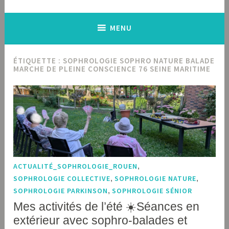
MENU
ÉTIQUETTE :
SOPHROLOGIE SOPHRO NATURE BALADE
MARCHE DE PLEINE CONSCIENCE 76 SEINE MARITIME
ACTUALITÉ_SOPHROLOGIE_ROUEN
,
SOPHROLOGIE COLLECTIVE
,
SOPHROLOGIE NATURE
,
SOPHROLOGIE PARKINSON
,
SOPHROLOGIE SÉNIOR
Mes activités de l’été ☀️Séances en
extérieur avec sophro-balades et