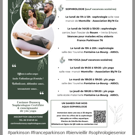
#parkinson #franceparkinson #bienvieillir #sophrologiesenior