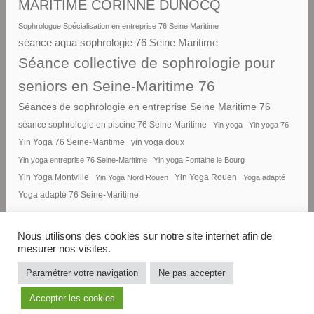
MARITIME CORINNE DUNOCQ
Sophrologue Spécialisation en entreprise 76 Seine Maritime
séance aqua sophrologie 76 Seine Maritime
Séance collective de sophrologie pour
seniors en Seine-Maritime 76
Séances de sophrologie en entreprise Seine Maritime 76
séance sophrologie en piscine 76 Seine Maritime
Yin yoga
Yin yoga 76
Yin Yoga 76 Seine-Maritime
yin yoga doux
Yin yoga entreprise 76 Seine-Maritime
Yin yoga Fontaine le Bourg
Yin Yoga Montville
Yin Yoga Nord Rouen
Yin Yoga Rouen
Yoga adapté
Yoga adapté 76 Seine-Maritime
Nous utilisons des cookies sur notre site internet afin de
mesurer nos visites.
FIÈREMENT PROPULSÉ PAR
Paramétrer votre navigation
Ne pas accepter
WORDPRESS
|
THÈME : DARA PAR
Accepter les cookies
AUTOMATTIC
.