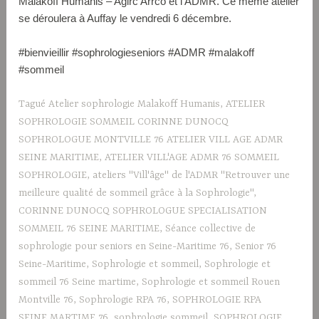
Malakoff Humanis – Agirc Arrco et l’ADMR. Ce même atelier
se déroulera à Auffay le vendredi 6 décembre.
#bienvieillir #sophrologieseniors #ADMR #malakoff
#sommeil
Tagué
Atelier sophrologie Malakoff Humanis
,
ATELIER
SOPHROLOGIE SOMMEIL CORINNE DUNOCQ
SOPHROLOGUE MONTVILLE 76 ATELIER VILL AGE ADMR
SEINE MARITIME
,
ATELIER VILL'AGE ADMR 76 SOMMEIL
SOPHROLOGIE
,
ateliers "Vill'âge" de l'ADMR "Retrouver une
meilleure qualité de sommeil grâce à la Sophrologie"
,
CORINNE DUNOCQ SOPHROLOGUE SPECIALISATION
SOMMEIL 76 SEINE MARITIME
,
Séance collective de
sophrologie pour seniors en Seine-Maritime 76
,
Senior 76
Seine-Maritime
,
Sophrologie et sommeil
,
Sophrologie et
sommeil 76 Seine martime
,
Sophrologie et sommeil Rouen
Montville 76
,
Sophrologie RPA 76
,
SOPHROLOGIE RPA
SEINE MARTIME 76
,
sophrologie sommeil
,
SOPHROLOGIE