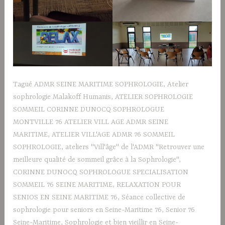
Tagué
ADMR SEINE MARITIME SOPHROLOGIE
,
Atelier
sophrologie Malakoff Humanis
,
ATELIER SOPHROLOGIE
SOMMEIL CORINNE DUNOCQ SOPHROLOGUE
MONTVILLE 76 ATELIER VILL AGE ADMR SEINE
MARITIME
,
ATELIER VILL'AGE ADMR 76 SOMMEIL
SOPHROLOGIE
,
ateliers "Vill'âge" de l'ADMR "Retrouver une
meilleure qualité de sommeil grâce à la Sophrologie"
,
CORINNE DUNOCQ SOPHROLOGUE SPECIALISATION
SOMMEIL 76 SEINE MARITIME
,
RELAXATION POUR
SENIOS EN SEINE MARITIME 76
,
Séance collective de
sophrologie pour seniors en Seine-Maritime 76
,
Senior 76
Seine-Maritime
,
Sophrologie et bien vieillir en Seine-