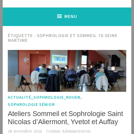
MENU
ÉTIQUETTE :
SOPHROLOGIE ET SOMMEIL 76 SEINE
MARTIME
ACTUALITÉ_SOPHROLOGIE_ROUEN
,
SOPHROLOGIE SÉNIOR
Ateliers Sommeil et Sophrologie Saint
Nicolas d’Aliermont, Yvetot et Auffay
28 novembre 2024
Corinne Administrateur