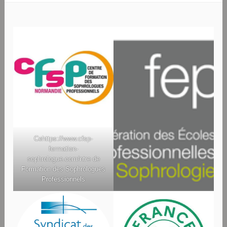
Ce
https://www.cfsp-
formation-
sophrologue.com/
ntre de
Formation des Sophrologues
Professionnels