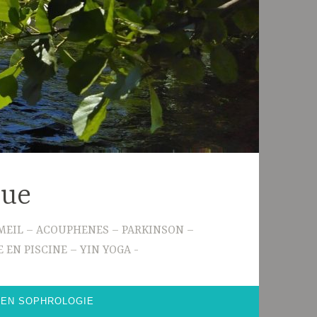
gue
 SOMMEIL – ACOUPHENES – PARKINSON –
 EN PISCINE – YIN YOGA
 EN SOPHROLOGIE