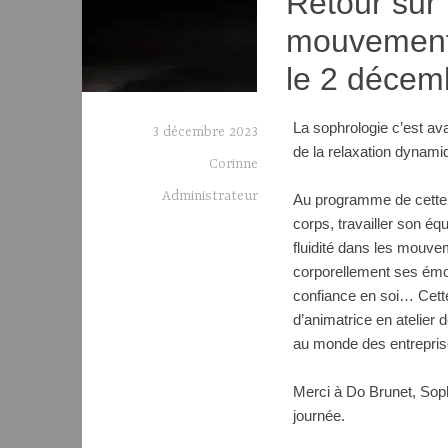
Retour sur
mouvement
le 2 décem
La sophrologie c’est av
3 décembre 2023
de la relaxation dynami
Corinne
Administrateur
Au programme de cette i
corps, travailler son éq
fluidité dans les mouvem
corporellement ses émot
confiance en soi… Cette
d’animatrice en atelier
au monde des entrepris
Merci à Do Brunet, Sop
journée.