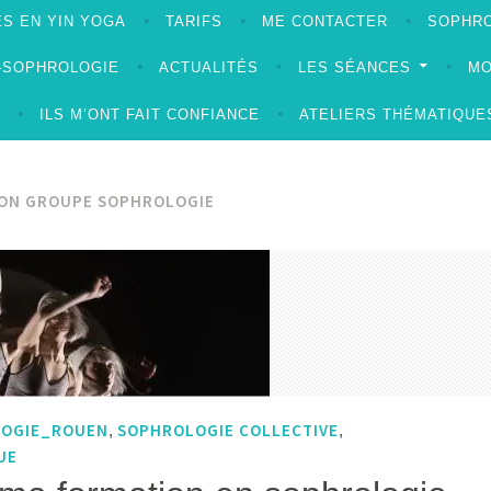
S EN YIN YOGA
TARIFS
ME CONTACTER
SOPHRO
A-SOPHROLOGIE
ACTUALITÉS
LES SÉANCES
MO
ILS M’ONT FAIT CONFIANCE
ATELIERS THÉMATIQUE
ON GROUPE SOPHROLOGIE
LOGIE_ROUEN
SOPHROLOGIE COLLECTIVE
,
,
UE