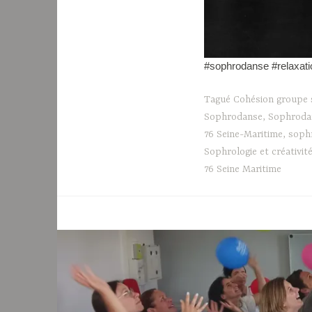
#sophrodanse #relaxat
Tagué
Cohésion groupe 
Sophrodanse
,
Sophroda
76 Seine-Maritime
,
sophr
Sophrologie et créativit
76 Seine Maritime