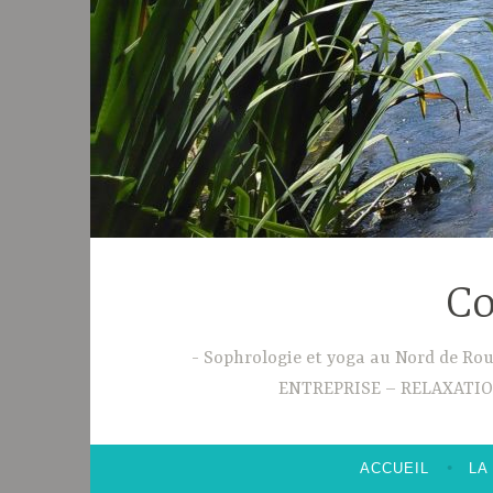
Co
Sophrologie et yoga au Nord de R
ENTREPRISE – RELAXATI
ACCUEIL
LA