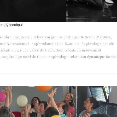
ion dynamique
sophrologie
,
séance relaxation groupe collective 76 Serine Maritime
,
nse Normandie 76
,
Sophrodanse Seine-Maritime
,
Sophrologie dansée
ologie en groupe vallée du Cailly
,
Sophrologie en mouvement
,
é
,
sophrologie nord de rouen
,
Sophrologie relaxation dynamique Rouen