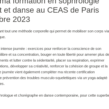
 ma formation en sophrologie
 et danse au CEAS de Paris
bre 2023
ant tout une méthode corporelle qui permet de mobiliser son corps via
que.
ntense journée : exercices pour renforcer la conscience de son
uilibre et sa concentration, bouger en toute liberté pour amener plus d
ents et lutter contre la sédentarité, placer sa respiration, exprimer
ions, développer sa créativité, renforcer la cohésion de groupe et la
 journée vient également compléter ma récente certification
 de prévention des troubles musculo-squelettiques via un yoga adapté
es.
hrologue et chorégraphe en danse contemporaine, pour cette superb