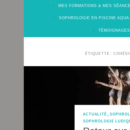
MES FORMATIONS & MES SÉANCE
SOPHROLOGIE EN PISCINE AQU
TÉMOIGNAGES
ÉTIQUETTE :
COHÉSI
ACTUALITÉ_SOPHRO
SOPHROLOGIE LUDIQ