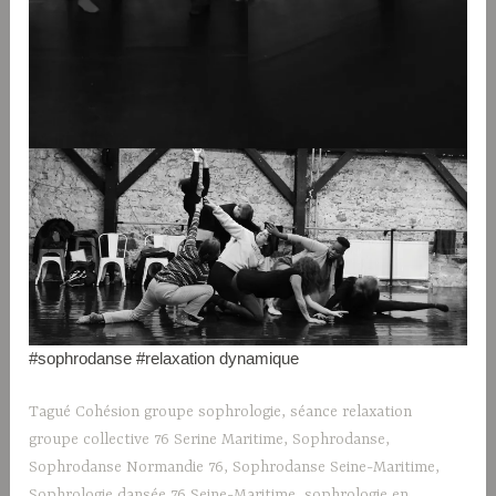
#sophrodanse #relaxation dynamique
Tagué
Cohésion groupe sophrologie
,
séance relaxation
groupe collective 76 Serine Maritime
,
Sophrodanse
,
Sophrodanse Normandie 76
,
Sophrodanse Seine-Maritime
,
Sophrologie dansée 76 Seine-Maritime
,
sophrologie en