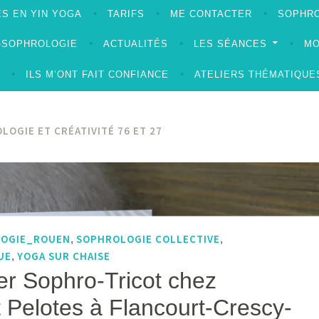
S EN YIN YOGA
TARIFS
ME CONTACTER
SOPHRO
A-SOPHROLOGIE
ACTUALITÉS
LES SÉANCES
MO
ILS M’ONT FAIT CONFIANCE
ATELIERS THÉMATIQUE
LOGIE ET CRÉATIVITÉ 76 ET 27
LOGIE_ROUEN
SOPHROLOGIE COLLECTIVE
,
,
UE
YOGA SUR CHAISE
,
lier Sophro-Tricot chez
Pelotes à Flancourt-Crescy-