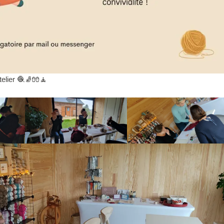
telier 🧶🧦🧤🧘