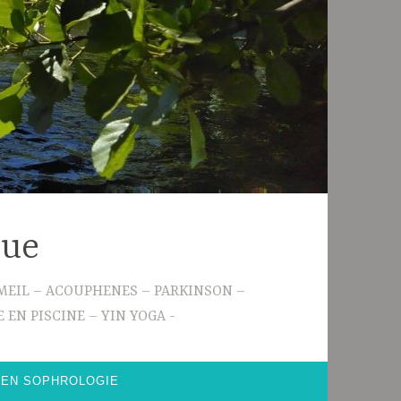
gue
 SOMMEIL – ACOUPHENES – PARKINSON –
 EN PISCINE – YIN YOGA
 EN SOPHROLOGIE