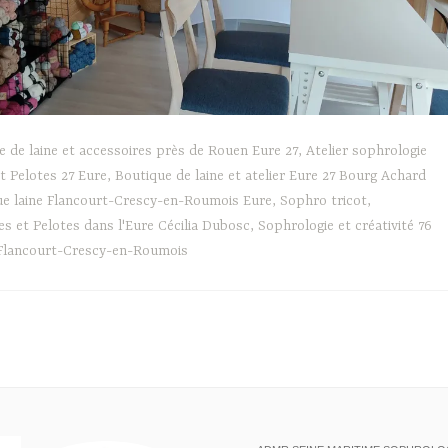
ue de laine et accessoires près de Rouen Eure 27
,
Atelier sophrologie
t Pelotes 27 Eure
,
Boutique de laine et atelier Eure 27 Bourg Achard
ue laine Flancourt-Crescy-en-Roumois Eure
,
Sophro tricot
,
 et Pelotes dans l'Eure Cécilia Dubosc
,
Sophrologie et créativité 76
 Flancourt-Crescy-en-Roumois