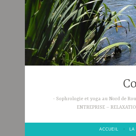
Co
Sophrologie et yoga au Nord de R
ENTREPRISE – RELAXATI
ACCUEIL
LA