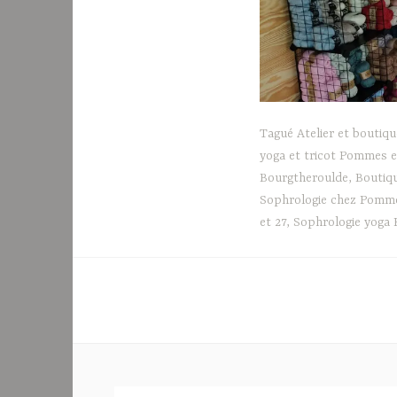
Tagué
Atelier et boutiq
yoga et tricot Pommes e
Bourgtheroulde
,
Boutiq
Sophrologie chez Pommes
et 27
,
Sophrologie yoga