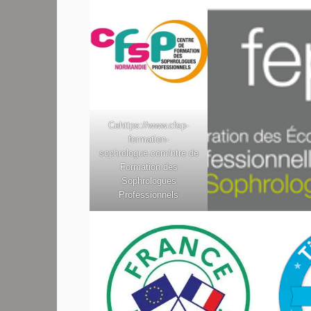
Ce
https://www.cfsp-
formation-
sophrologue.com/
ntre de
Formation des
Sophrologues
Professionnels