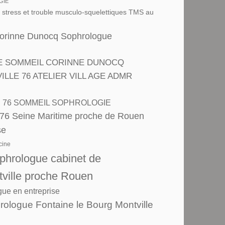
GIE
u stress et trouble musculo-squelettiques TMS au
Corinne Dunocq Sophrologue
E SOMMEIL CORINNE DUNOCQ
LE 76 ATELIER VILL AGE ADMR
R 76 SOMMEIL SOPHROLOGIE
 76 Seine Maritime proche de Rouen
se
cine
hrologue cabinet de
tville proche Rouen
ue en entreprise
ologue Fontaine le Bourg Montville