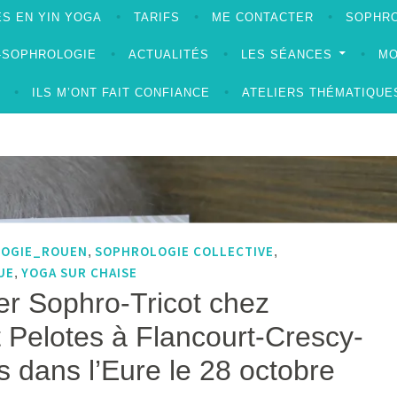
S EN YIN YOGA
TARIFS
ME CONTACTER
SOPHRO
A-SOPHROLOGIE
ACTUALITÉS
LES SÉANCES
MO
ILS M’ONT FAIT CONFIANCE
ATELIERS THÉMATIQUE
LOGIE_ROUEN
SOPHROLOGIE COLLECTIVE
,
,
UE
YOGA SUR CHAISE
,
lier Sophro-Tricot chez
Pelotes à Flancourt-Crescy-
 dans l’Eure le 28 octobre