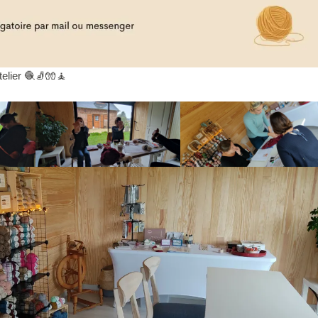
telier 🧶🧦🧤🧘