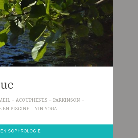
gue
 SOMMEIL – ACOUPHENES – PARKINSON –
 EN PISCINE – YIN YOGA
 EN SOPHROLOGIE