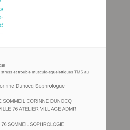
o-
ga
e-
if
GIE
u stress et trouble musculo-squelettiques TMS au
Corinne Dunocq Sophrologue
E SOMMEIL CORINNE DUNOCQ
LE 76 ATELIER VILL AGE ADMR
R 76 SOMMEIL SOPHROLOGIE