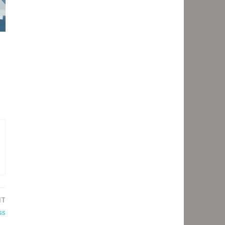
NT
ss