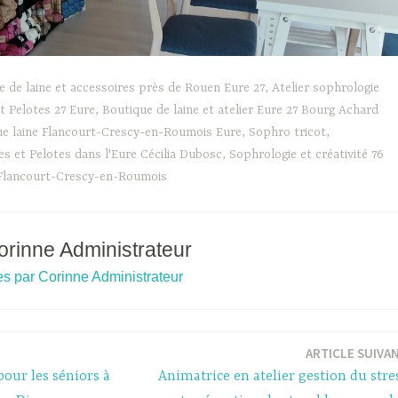
ue de laine et accessoires près de Rouen Eure 27
,
Atelier sophrologie
t Pelotes 27 Eure
,
Boutique de laine et atelier Eure 27 Bourg Achard
ue laine Flancourt-Crescy-en-Roumois Eure
,
Sophro tricot
,
 et Pelotes dans l'Eure Cécilia Dubosc
,
Sophrologie et créativité 76
 Flancourt-Crescy-en-Roumois
orinne Administrateur
cles par Corinne Administrateur
ARTICLE SUIVA
pour les séniors à
Animatrice en atelier gestion du stre