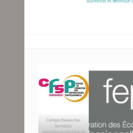
de
Barentin et Neuville 
l’article
Ce
https://www.cfsp-
formation-
sophrologue.com/
ntre de