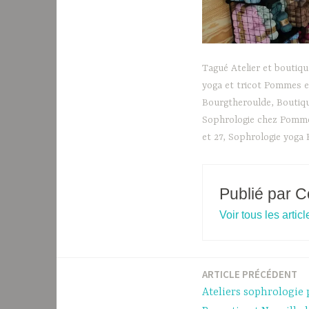
Tagué
Atelier et boutiq
yoga et tricot Pommes e
Bourgtheroulde
,
Boutiq
Sophrologie chez Pommes
et 27
,
Sophrologie yoga
Publié par
C
Voir tous les arti
ARTICLE PRÉCÉDENT
Navigation
Ateliers sophrologie 