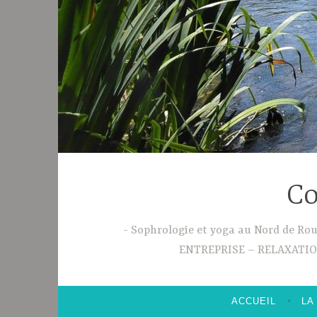
Co
Sophrologie et yoga au Nord de R
ENTREPRISE – RELAXATI
ACCUEIL
LA