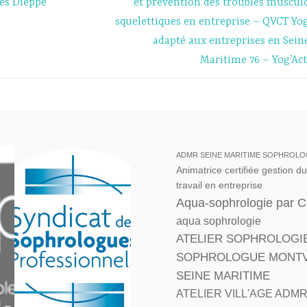
les Dieppe
et prévention des troubles muscul
squelettiques en entreprise – QVCT Yo
adapté aux entreprises en Sein
Maritime 76 – Yog’Act
ADMR SEINE MARITIME SOPHROLO
Animatrice certifiée gestion d
travail en entreprise
Aqua-sophrologie par 
aqua sophrologie
ATELIER SOPHROLOGI
SOPHROLOGUE MONTVIL
SEINE MARITIME
ATELIER VILL'AGE ADM