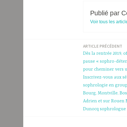
Publié par
C
Voir tous les arti
ARTICLE PRÉCÉDENT
Navigation
Dès la rentrée 2019, 
de
pause « sophro-déte
pour cheminer vers u
l’article
Inscrivez-vous aux s
sophrologie en group
Bourg, Montville, Bo
Adrien et sur Rouen 
Dunocq sophrologue