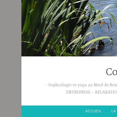
Co
Sophrologie et yoga au Nord de R
ENTREPRISE – RELAXATI
ACCUEIL
LA