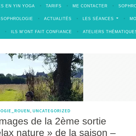
S EN YIN YOGA
TARIFS
ME CONTACTER
SOPHRO
A-SOPHROLOGIE
ACTUALITÉS
LES SÉANCES
MO
ILS M’ONT FAIT CONFIANCE
ATELIERS THÉMATIQUE
LOGIE_ROUEN
UNCATEGORIZED
,
images de la 2ème sortie
lax nature » de la saison –