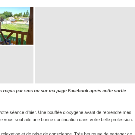
 reçus par sms ou sur ma page Facebook après cette sortie –
votre séance d’hier. Une bouffée d’oxygène avant de reprendre mes
 Je vous souhaite une bonne continuation dans votre belle profession.
relaxation et de prise de conscience. Très heureuse de partager ce