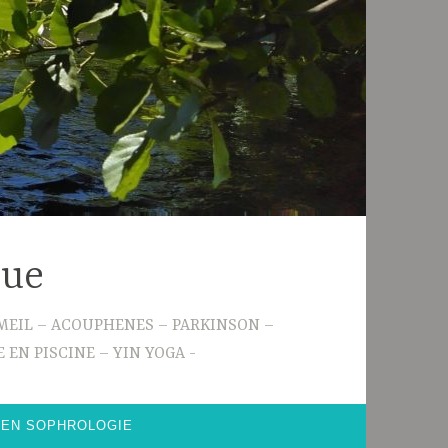
gue
 SOMMEIL – ACOUPHENES – PARKINSON –
 EN PISCINE – YIN YOGA
 EN SOPHROLOGIE