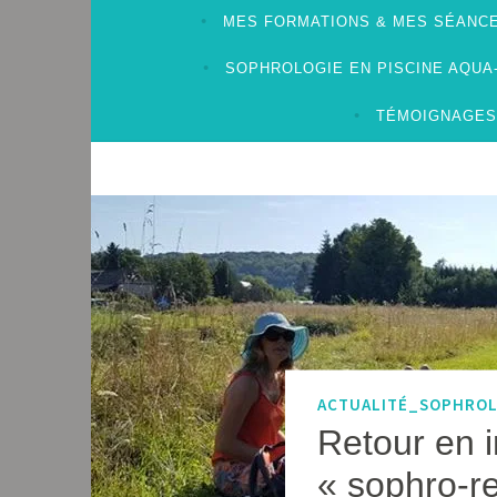
MES FORMATIONS & MES SÉANCE
SOPHROLOGIE EN PISCINE AQU
TÉMOIGNAGES
ACTUALITÉ_SOPHRO
Retour en 
« sophro-re