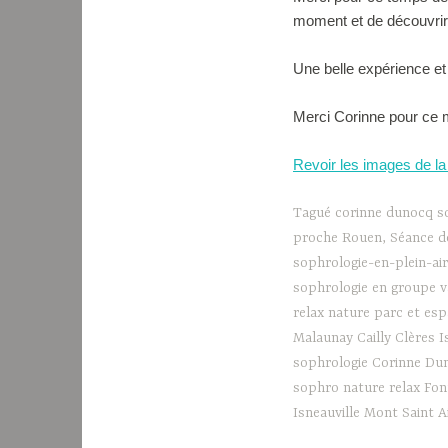
moment et de découvrir 
Une belle expérience e
Merci Corinne pour ce 
Revoir les images de la 
Tagué
corinne dunocq s
proche Rouen
,
Séance d
sophrologie-en-plein-ai
sophrologie en groupe va
relax nature parc et es
Malaunay Cailly Clères I
sophrologie Corinne Du
sophro nature relax Fon
Isneauville Mont Saint 