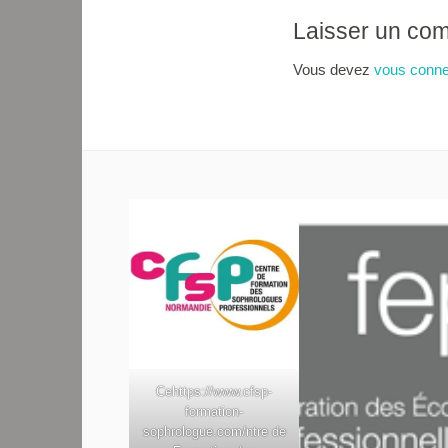
Laisser un co
Vous devez
vous conne
Ce
https://www.cfsp-
formation-
sophrologue.com/
ntre de