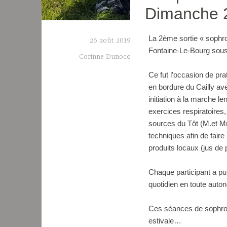
Dimanche 2
La 2ème sortie « sophro
26 août 2019
Fontaine-Le-Bourg sous 
Corinne Dunocq
Ce fut l’occasion de pra
en bordure du Cailly av
initiation à la marche l
exercices respiratoires
sources du Tôt (M.et Mm
techniques afin de faire 
produits locaux (jus d
Chaque participant a pu
quotidien en toute auton
Ces séances de sophrolo
estivale…