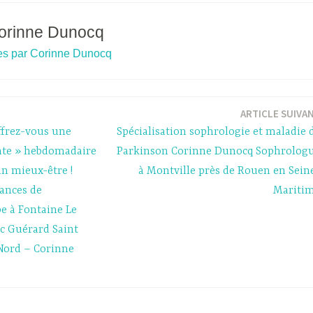
orinne Dunocq
cles par Corinne Dunocq
ARTICLE SUIVA
offrez-vous une
Spécialisation sophrologie et maladie 
nte » hebdomadaire
Parkinson Corinne Dunocq Sophrolog
n mieux-être !
à Montville près de Rouen en Sein
éances de
Mariti
e à Fontaine Le
sc Guérard Saint
Nord – Corinne