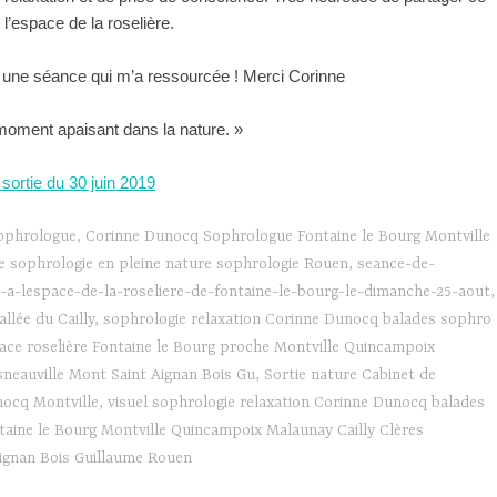
l’espace de la roselière.
t une séance qui m’a ressourcée ! Merci Corinne
moment apaisant dans la nature. »
sortie du 30 juin 2019
ophrologue
,
Corinne Dunocq Sophrologue Fontaine le Bourg Montville
e sophrologie en pleine nature sophrologie Rouen
,
seance-de-
r-a-lespace-de-la-roseliere-de-fontaine-le-bourg-le-dimanche-25-aout
,
llée du Cailly
,
sophrologie relaxation Corinne Dunocq balades sophro
pace roselière Fontaine le Bourg proche Montville Quincampoix
sneauville Mont Saint Aignan Bois Gu
,
Sortie nature Cabinet de
nocq Montville
,
visuel sophrologie relaxation Corinne Dunocq balades
taine le Bourg Montville Quincampoix Malaunay Cailly Clères
Aignan Bois Guillaume Rouen