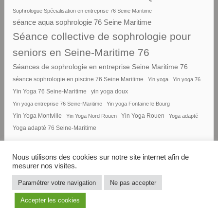
Sophrologue Spécialisation en entreprise 76 Seine Maritime
séance aqua sophrologie 76 Seine Maritime
Séance collective de sophrologie pour
seniors en Seine-Maritime 76
Séances de sophrologie en entreprise Seine Maritime 76
séance sophrologie en piscine 76 Seine Maritime
Yin yoga
Yin yoga 76
Yin Yoga 76 Seine-Maritime
yin yoga doux
Yin yoga entreprise 76 Seine-Maritime
Yin yoga Fontaine le Bourg
Yin Yoga Montville
Yin Yoga Nord Rouen
Yin Yoga Rouen
Yoga adapté
Yoga adapté 76 Seine-Maritime
Nous utilisons des cookies sur notre site internet afin de
mesurer nos visites.
FIÈREMENT PROPULSÉ PAR
Paramétrer votre navigation
Ne pas accepter
WORDPRESS
|
THÈME : DARA PAR
Accepter les cookies
AUTOMATTIC
.