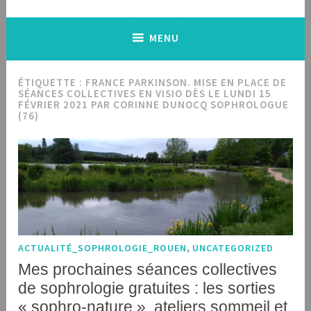
MENU
ÉTIQUETTE :
FRANCE PARKINSON. MISE EN PLACE DE
SÉANCES COLLECTIVES EN VISIO DÈS LE LUNDI 15
FÉVRIER 2021 PAR CORINNE DUNOCQ SOPHROLOGUE
(76)
ACTUALITÉ_SOPHROLOGIE_ROUEN
,
UNCATEGORIZED
Mes prochaines séances collectives
de sophrologie gratuites : les sorties
« sophro-nature », ateliers sommeil et