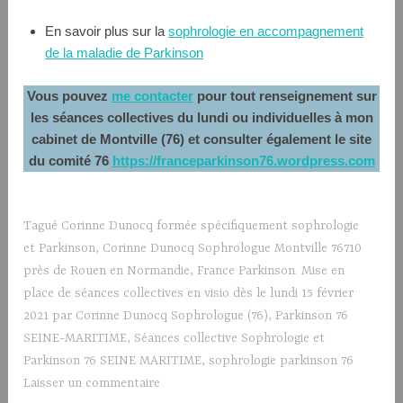
En savoir plus sur la
sophrologie en accompagnement
de la maladie de Parkinson
Vous pouvez
me contacter
pour tout renseignement sur
les séances collectives du lundi ou individuelles à mon
cabinet de Montville (76) et consulter également le site
du comité 76
https://franceparkinson76.wordpress.com
Tagué
Corinne Dunocq formée spécifiquement sophrologie
et Parkinson
,
Corinne Dunocq Sophrologue Montville 76710
près de Rouen en Normandie
,
France Parkinson. Mise en
place de séances collectives en visio dès le lundi 15 février
2021 par Corinne Dunocq Sophrologue (76)
,
Parkinson 76
SEINE-MARITIME
,
Séances collective Sophrologie et
Parkinson 76 SEINE MARITIME
,
sophrologie parkinson 76
Laisser un commentaire