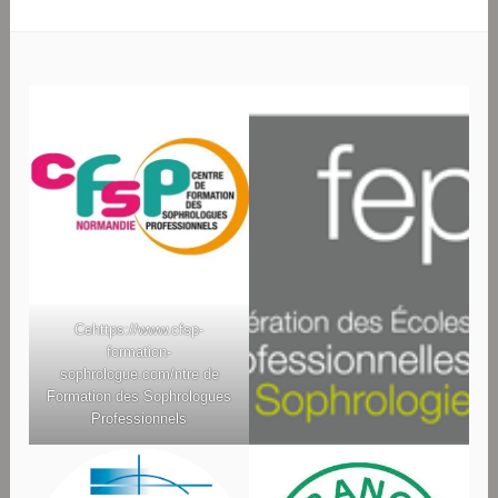
Ce
https://www.cfsp-
formation-
sophrologue.com/
ntre de
Formation des Sophrologues
Professionnels