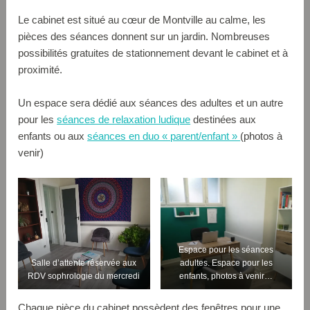
Le cabinet est situé au cœur de Montville au calme, les
pièces des séances donnent sur un jardin. Nombreuses
possibilités gratuites de stationnement devant le cabinet et à
proximité.
Un espace sera dédié aux séances des adultes et un autre
pour les
séances de relaxation ludique
destinées aux
enfants ou aux
séances en duo « parent/enfant »
(photos à
venir)
Espace pour les séances
Salle d’attente réservée aux
adultes. Espace pour les
RDV sophrologie du mercredi
enfants, photos à venir…
Chaque pièce du cabinet possèdent des fenêtres pour une