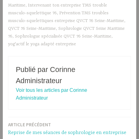
Maritime
,
Intervenant ton entreprise TMS trouble
musculo-squelettique 76
,
Prévention TMS troubles
musculo-squelettiques entreprise QVCT 76 Seine-Maritime
,
QVCT 76 Seine-Maritime
,
Sophrologie QVCT Seine Maritime
76
,
Sophrologue spécialisée QVCT 76 Seine-Maritime
,
yog'actif le yoga adapté entreprise
Publié par
Corinne
Administrateur
Voir tous les articles par Corinne
Administrateur
ARTICLE PRÉCÉDENT
Navigation
Reprise de mes séances de sophrologie en entreprise
de