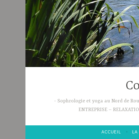
Co
Sophrologie et yoga au Nord de R
ENTREPRISE – RELAXATI
ACCUEIL
LA