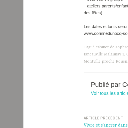
– ateliers parents/enfa
des fêtes)
Les dates et tarifs ser
www.corinnedunocq-so
Tagué
cabinet de sophro
Isneauville Malaunay 1
,
Montville proche Rouen
Publié par
C
Voir tous les arti
ARTICLE PRÉCÉDENT
Navigation
Vivre et s’ancrer dans