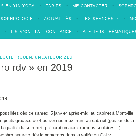
S EN YIN YOGA
TARIFS
ME CONTACTER
SOPHRO
A-SOPHROLOGIE
ACTUALITÉS
LES SÉANCES
MO
ILS M’ONT FAIT CONFIANCE
ATELIERS THÉMATIQUE
LOGIE_ROUEN
UNCATEGORIZED
,
ro rdv » en 2019
019 :
 possibles dès ce samedi 5 janvier après-midi au cabinet à Montville
en petits groupes de 4 personnes maximum au cabinet (gestion de la
e la qualité du sommeil, préparation aux examens scolaires…)
ophro nature » dès le printemps dans la vallée du Cailly