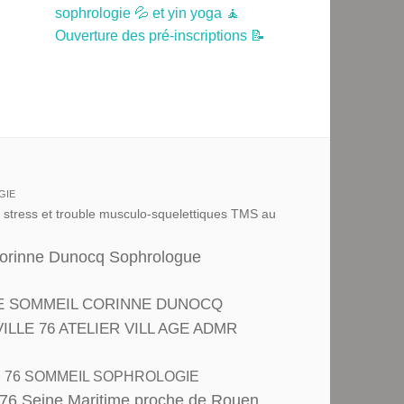
sophrologie 💦 et yin yoga 🧘
Ouverture des pré-inscriptions 📝
GIE
u stress et trouble musculo-squelettiques TMS au
Corinne Dunocq Sophrologue
E SOMMEIL CORINNE DUNOCQ
LE 76 ATELIER VILL AGE ADMR
R 76 SOMMEIL SOPHROLOGIE
 76 Seine Maritime proche de Rouen