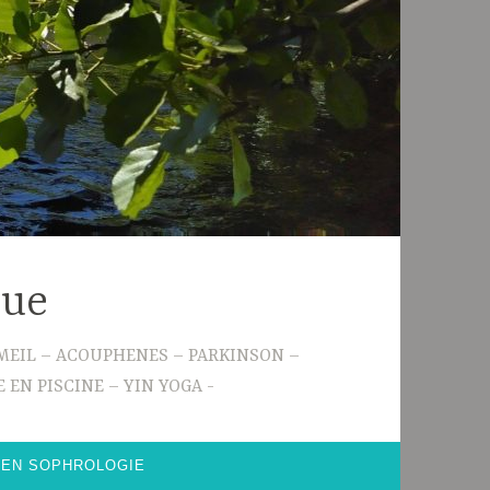
gue
 SOMMEIL – ACOUPHENES – PARKINSON –
 EN PISCINE – YIN YOGA
 EN SOPHROLOGIE