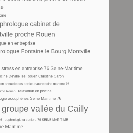
se
cine
hrologue cabinet de
tville proche Rouen
ue en entreprise
ologue Fontaine le Bourg Montville
 stress en entreprise 76 Seine-Maritime
scine Deville les Rouen Christine Caron
on annuelle des sorties nature seine martime 76
itime Rouen
relaxation en piscine
logie acouphènes Seine Maritime 76
 groupe vallée du Cailly
76
sophrologie et seniors 76 SEINE MARITIME
ne Maritime