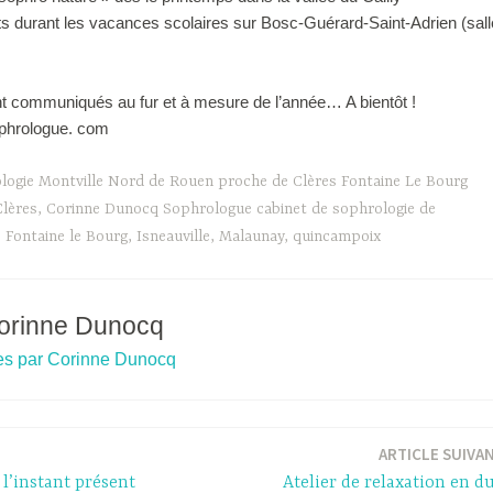
nts durant les vacances scolaires sur Bosc-Guérard-Saint-Adrien (sall
ont communiqués au fur et à mesure de l’année… A bientôt !
phrologue. com
logie Montville Nord de Rouen proche de Clères Fontaine Le Bourg
Clères
,
Corinne Dunocq Sophrologue cabinet de sophrologie de
,
Fontaine le Bourg
,
Isneauville
,
Malaunay
,
quincampoix
orinne Dunocq
cles par Corinne Dunocq
ARTICLE SUIVA
 l’instant présent
Atelier de relaxation en d