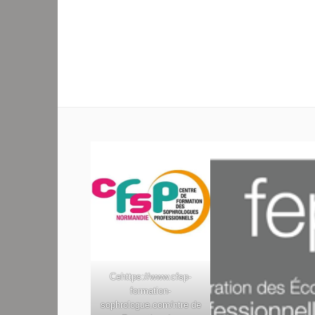
Ce
https://www.cfsp-
formation-
sophrologue.com/
ntre de