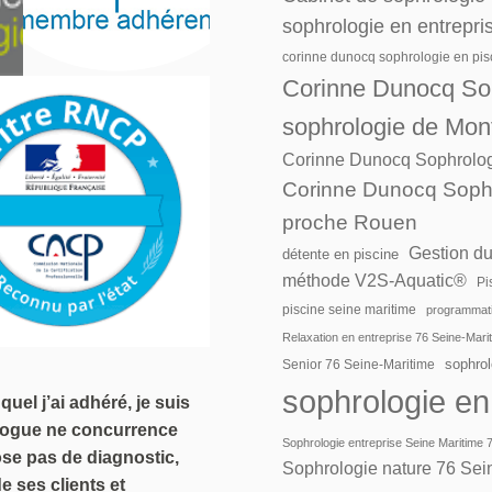
sophrologie en entrepri
corinne dunocq sophrologie en pis
Corinne Dunocq Sop
sophrologie de Mon
Corinne Dunocq Sophrolog
Corinne Dunocq Sophr
proche Rouen
Gestion du
détente en piscine
méthode V2S-Aquatic®
Pi
piscine seine maritime
programmati
Relaxation en entreprise 76 Seine-Mar
sophro
Senior 76 Seine-Maritime
sophrologie en
el j’ai adhéré, je suis
ologue ne concurrence
Sophrologie entreprise Seine Maritime 
pose pas de diagnostic,
Sophrologie nature 76 Sei
e ses clients et