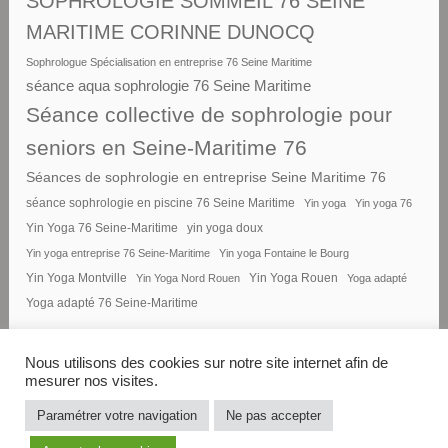
SOPHROLOGIE SOMMEIL 76 SEINE
MARITIME CORINNE DUNOCQ
Sophrologue Spécialisation en entreprise 76 Seine Maritime
séance aqua sophrologie 76 Seine Maritime
Séance collective de sophrologie pour
seniors en Seine-Maritime 76
Séances de sophrologie en entreprise Seine Maritime 76
séance sophrologie en piscine 76 Seine Maritime
Yin yoga
Yin yoga 76
Yin Yoga 76 Seine-Maritime
yin yoga doux
Yin yoga entreprise 76 Seine-Maritime
Yin yoga Fontaine le Bourg
Yin Yoga Montville
Yin Yoga Nord Rouen
Yin Yoga Rouen
Yoga adapté
Yoga adapté 76 Seine-Maritime
Nous utilisons des cookies sur notre site internet afin de
mesurer nos visites.
FIÈREMENT PROPULSÉ PAR
Paramétrer votre navigation
Ne pas accepter
WORDPRESS
|
THÈME : DARA PAR