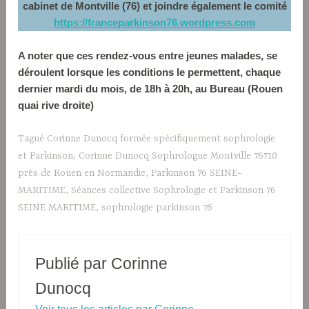
cabinet de Montville (76) et joindre également le comité
https://franceparkinson76.wordpress.com
A noter que ces rendez-vous entre jeunes malades, se
déroulent lorsque les conditions le permettent, chaque
dernier mardi du mois, de 18h à 20h, au Bureau (Rouen
quai rive droite)
Tagué
Corinne Dunocq formée spécifiquement sophrologie
et Parkinson
,
Corinne Dunocq Sophrologue Montville 76710
près de Rouen en Normandie
,
Parkinson 76 SEINE-
MARITIME
,
Séances collective Sophrologie et Parkinson 76
SEINE MARITIME
,
sophrologie parkinson 76
Publié par
Corinne
Dunocq