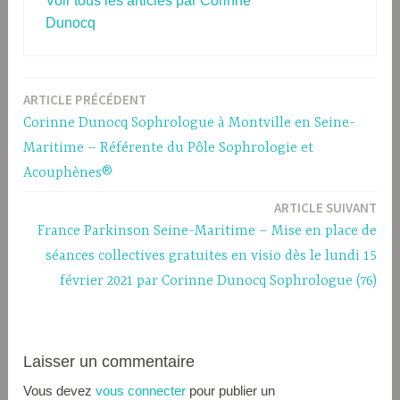
Voir tous les articles par Corinne
Dunocq
ARTICLE PRÉCÉDENT
Navigation
Corinne Dunocq Sophrologue à Montville en Seine-
de
Maritime – Référente du Pôle Sophrologie et
l’article
Acouphènes®
ARTICLE SUIVANT
France Parkinson Seine-Maritime – Mise en place de
séances collectives gratuites en visio dès le lundi 15
février 2021 par Corinne Dunocq Sophrologue (76)
Laisser un commentaire
Vous devez
vous connecter
pour publier un