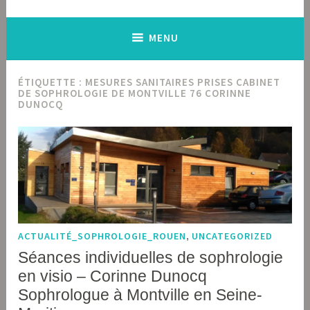
MENU
ÉTIQUETTE :
MESURES SANITAIRES PRISES CABINET
DE SOPHROLOGIE DE MONTVILLE 76 CORINNE
DUNOCQ
ACTUALITÉ_SOPHROLOGIE_ROUEN
,
UNCATEGORIZED
Séances individuelles de sophrologie
en visio – Corinne Dunocq
Sophrologue à Montville en Seine-