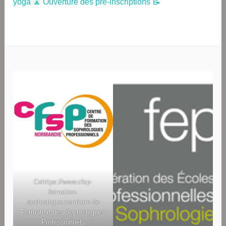
yoga 🧘 Ouverture des pré-inscriptions 📝
Ce
https://www.cfsp-
formation-
sophrologue.com/
ntre de
Formation des Sophrologues
Professionnels