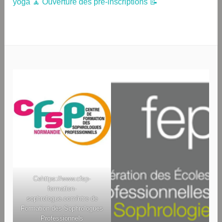
yoga 🧘 Ouverture des pré-inscriptions 📝
Ce
https://www.cfsp-
formation-
sophrologue.com/
ntre de
Formation des Sophrologues
Professionnels